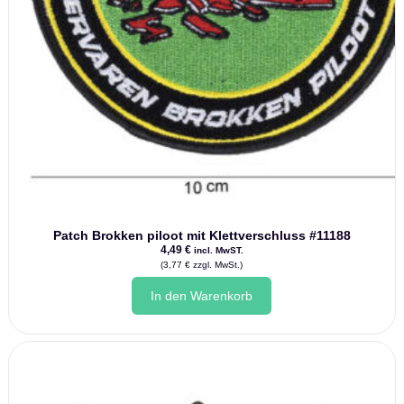
Patch Brokken piloot mit Klettverschluss #11188
4,49
€
incl. MwST.
(
3,77
€
zzgl. MwSt.)
In den Warenkorb