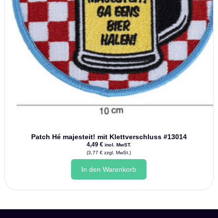
Patch Hé majesteit! mit Klettverschluss #13014
4,49
€
incl. MwST.
(
3,77
€
zzgl. MwSt.)
In den Warenkorb