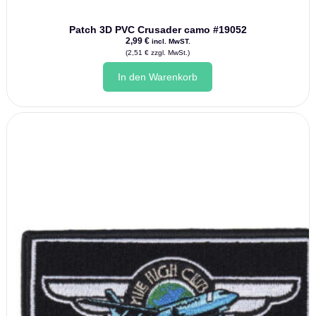
Patch 3D PVC Crusader camo #19052
2,99
€
incl. MwST.
(
2,51
€
zzgl. MwSt.)
In den Warenkorb