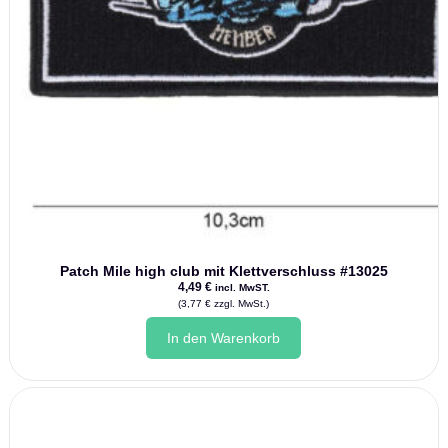
Patch Mile high club mit Klettverschluss #13025
4,49
€
incl. MwST.
(
3,77
€
zzgl. MwSt.)
In den Warenkorb