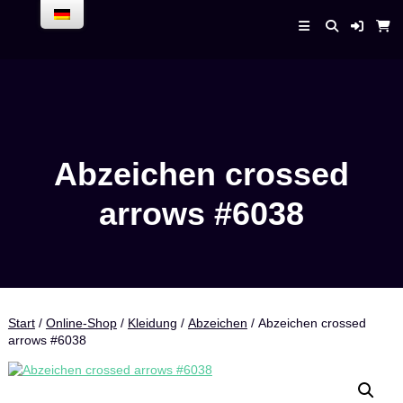
Skip
to
Enrico Bender –
content
AirPlaneService
Abzeichen crossed
arrows #6038
Start
/
Online-Shop
/
Kleidung
/
Abzeichen
/ Abzeichen crossed
arrows #6038