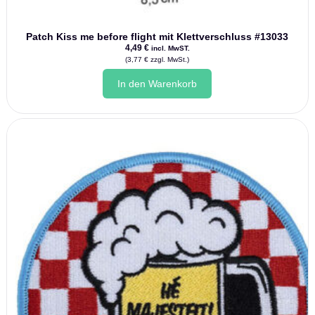
Patch Kiss me before flight mit Klettverschluss #13033
4,49
€
incl. MwST.
(
3,77
€
zzgl. MwSt.)
In den Warenkorb