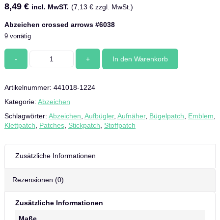
8,49
€
incl. MwST.
(
7,13
€
zzgl. MwSt.)
Abzeichen crossed arrows #6038
9 vorrätig
Abzeichen
In den Warenkorb
crossed
arrows
#6038
Artikelnummer:
441018-1224
Menge
Kategorie:
Abzeichen
Schlagwörter:
Abzeichen
,
Aufbügler
,
Aufnäher
,
Bügelpatch
,
Emblem
,
Klettpatch
,
Patches
,
Stickpatch
,
Stoffpatch
Zusätzliche Informationen
Rezensionen (0)
Zusätzliche Informationen
Maße