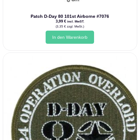
Patch D-Day 80 101st Airborne #7076
3,99
€
incl. MwST.
(
3,35
€
zzgl. MwSt.)
In den Warenkorb