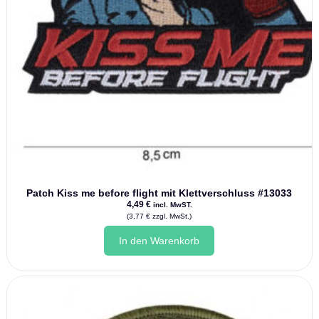
Patch Kiss me before flight mit Klettverschluss #13033
4,49
€
incl. MwST.
(
3,77
€
zzgl. MwSt.)
In den Warenkorb