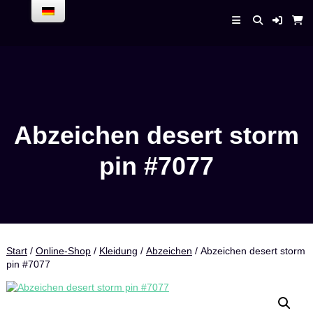
Skip
to
Enrico Bender –
content
AirPlaneService
Abzeichen desert storm
pin #7077
Start
/
Online-Shop
/
Kleidung
/
Abzeichen
/ Abzeichen desert storm
pin #7077