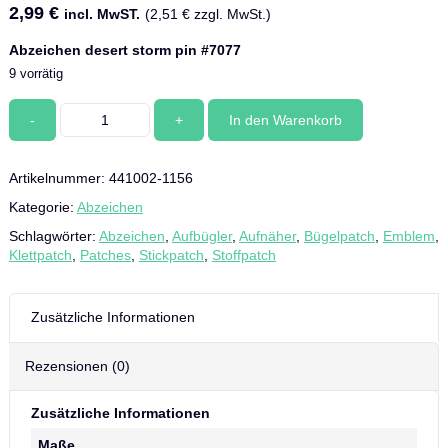
2,99
€
incl. MwST.
(
2,51
€
zzgl. MwSt.)
Abzeichen desert storm pin #7077
9 vorrätig
Abzeichen
In den Warenkorb
desert
storm
pin
Artikelnummer:
441002-1156
#7077
Menge
Kategorie:
Abzeichen
Schlagwörter:
Abzeichen
,
Aufbügler
,
Aufnäher
,
Bügelpatch
,
Emblem
,
Klettpatch
,
Patches
,
Stickpatch
,
Stoffpatch
Zusätzliche Informationen
Rezensionen (0)
Zusätzliche Informationen
Maße