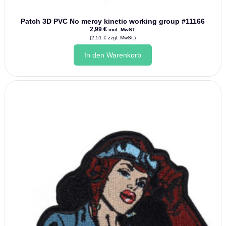
Patch 3D PVC No mercy kinetic working group #11166
2,99
€
incl. MwST.
(
2,51
€
zzgl. MwSt.)
In den Warenkorb