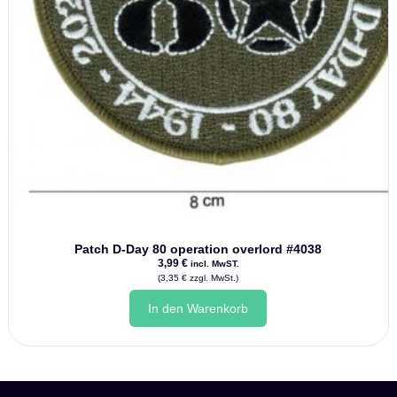
Patch D-Day 80 operation overlord #4038
3,99
€
incl. MwST.
(
3,35
€
zzgl. MwSt.)
In den Warenkorb