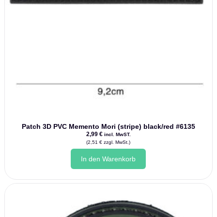
Patch 3D PVC Memento Mori (stripe) black/red #6135
2,99
€
incl. MwST.
(
2,51
€
zzgl. MwSt.)
In den Warenkorb