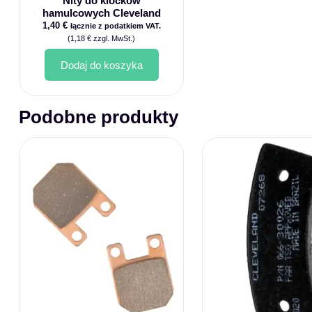
Nity do klocków
hamulcowych Cleveland
1,40
€
łącznie z podatkiem VAT.
(
1,18
€
zzgl. MwSt.)
Dodaj do koszyka
Podobne produkty