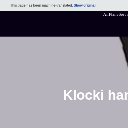
This page has been machine-translated.
Show original
Przejdź
AirPlaneServi
do
Enrico Bender - 
treści
Klocki ha