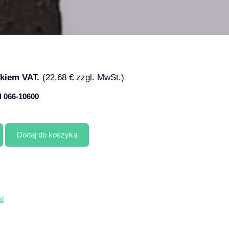
tkiem VAT.
(
22,68
€
zzgl. MwSt.)
 066-10600
Dodaj do koszyka
d