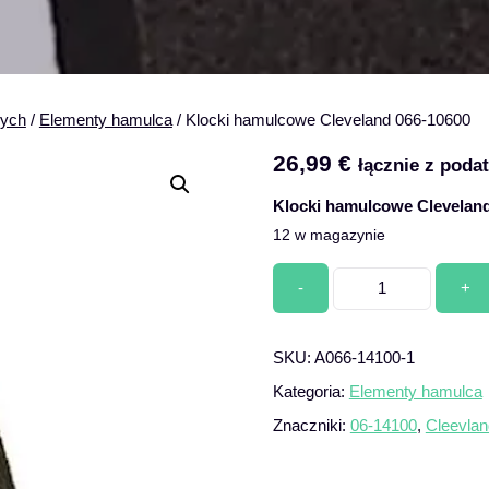
nych
/
Elementy hamulca
/ Klocki hamulcowe Cleveland 066-10600
26,99
€
łącznie z poda
Klocki hamulcowe Cleveland
12 w magazynie
Ilość
Klocki
hamulcowe
Cleveland
SKU:
A066-14100-1
066-
10600
Kategoria:
Elementy hamulca
Znaczniki:
06-14100
,
Cleevlan