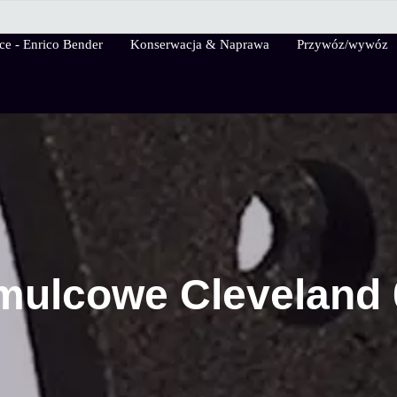
ce - Enrico Bender
Konserwacja & Naprawa
Przywóz/wywóz
AirPlaneService
mulcowe Cleveland