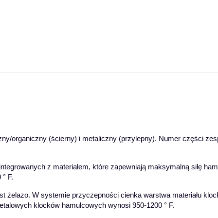
y/organiczny (ścierny) i metaliczny (przylepny). Numer części ze
zintegrowanych z materiałem, które zapewniają maksymalną siłę ha
° F.
żelazo. W systemie przyczepności cienka warstwa materiału klock
metalowych klocków hamulcowych wynosi 950-1200 ° F.