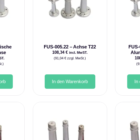
ische
FUS-005.22 – Achse T22
FUS-
hse
Alu
108,34
€
incl. MwST.
10
ST.
(
91,04
€
zzgl. MwSt.)
t.)
(
9
orb
In den Warenkorb
In