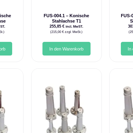
ische
FUS-004.1 – Konische
FUS-0
hse
Stahlachse T1
S
255,85
€
30
wST.
incl. MwST.
t.)
(
215,00
€
zzgl. MwSt.)
(
2
orb
In den Warenkorb
In