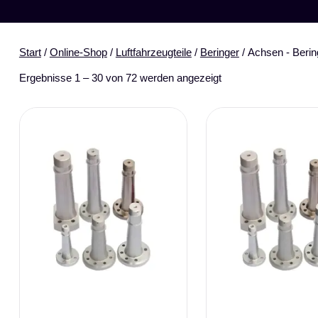
Start
/
Online-Shop
/
Luftfahrzeugteile
/
Beringer
/ Achsen - Berin
Ergebnisse 1 – 30 von 72 werden angezeigt