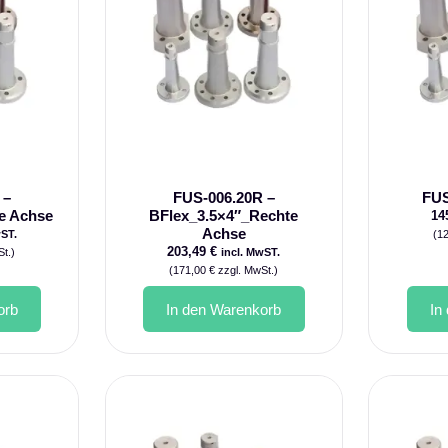
 –
FUS-006.20R –
FUS
e Achse
BFlex_3.5×4″_Rechte
14
Achse
wST.
(
1
203,49
€
t.)
incl. MwST.
(
171,00
€
zzgl. MwSt.)
orb
In den Warenkorb
In