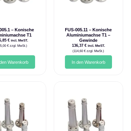
005.1 – Konische
FUS-005.11 – Konische
miniumachse T1
Aluminiumachse T1 –
Gewinde
6,85
€
incl. MwST.
136,37
€
15,00
€
zzgl. MwSt.)
incl. MwST.
(
114,60
€
zzgl. MwSt.)
 den Warenkorb
In den Warenkorb