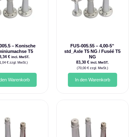
005.5 – Konische
FUS-005.55 – 4,00-5“
miniumachse T5
std_Axle T5 NG / Fuséé T5
NG
8,34
€
incl. MwST.
83,30
€
1,04
€
zzgl. MwSt.)
incl. MwST.
(
70,00
€
zzgl. MwSt.)
 den Warenkorb
In den Warenkorb