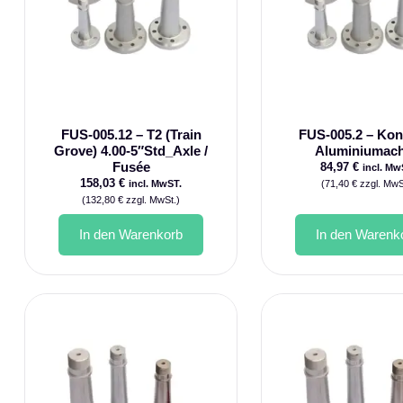
FUS-005.12 – T2 (Train
FUS-005.2 – Kon
Grove) 4.00-5″Std_Axle /
Aluminiumac
Fusée
84,97
€
incl. Mw
158,03
€
incl. MwST.
(
71,40
€
zzgl. MwS
(
132,80
€
zzgl. MwSt.)
In den Warenkorb
In den Warenk