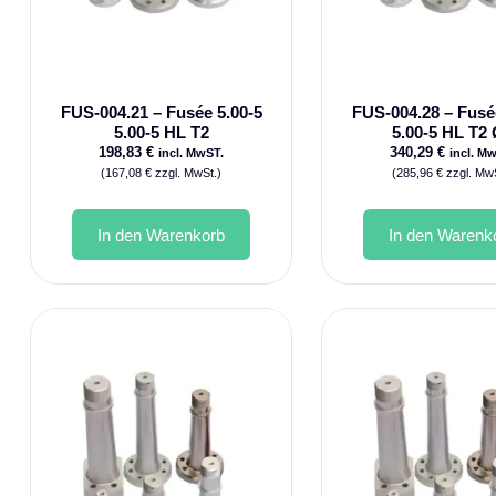
FUS-004.21 – Fusée 5.00-5
FUS-004.28 – Fusé
5.00-5 HL T2
5.00-5 HL T2
198,83
€
340,29
€
incl. MwST.
incl. M
(
167,08
€
zzgl. MwSt.)
(
285,96
€
zzgl. MwS
In den Warenkorb
In den Warenk