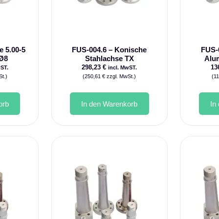
e 5.00-5
FUS-004.6 – Konische
FUS-
 Ø8
Stahlachse TX
Alu
298,23
€
13
wST.
incl. MwST.
t.)
(
250,61
€
zzgl. MwSt.)
(
1
orb
In den Warenkorb
In