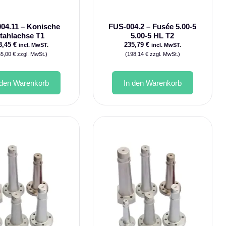
04.11 – Konische
FUS-004.2 – Fusée 5.00-5
tahlachse T1
5.00-5 HL T2
3,45
€
235,79
€
incl. MwST.
incl. MwST.
55,00
€
zzgl. MwSt.)
(
198,14
€
zzgl. MwSt.)
 den Warenkorb
In den Warenkorb