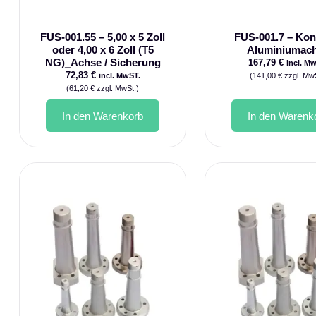
FUS-001.55 – 5,00 x 5 Zoll
FUS-001.7 – Kon
oder 4,00 x 6 Zoll (T5
Aluminiumac
NG)_Achse / Sicherung
167,79
€
incl. M
72,83
€
incl. MwST.
(
141,00
€
zzgl. MwS
(
61,20
€
zzgl. MwSt.)
In den Warenkorb
In den Warenk