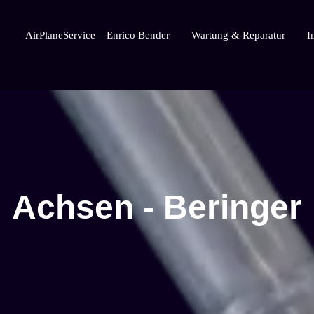
AirPlaneService – Enrico Bender
Wartung & Reparatur
I
AirPlaneService
Achsen - Beringer