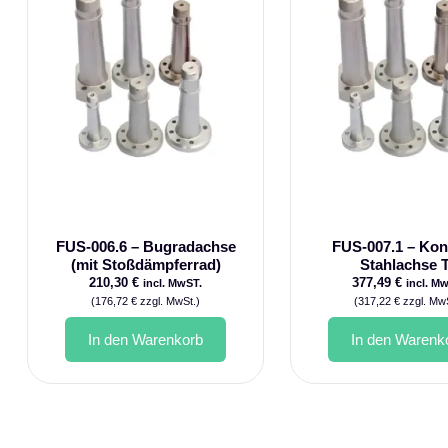
FUS-006.6 – Bugradachse
FUS-007.1 – Kon
(mit Stoßdämpferrad)
Stahlachse 
210,30
€
377,49
€
incl. MwST.
incl. M
(
176,72
€
zzgl. MwSt.)
(
317,22
€
zzgl. MwS
In den Warenkorb
In den Warenk