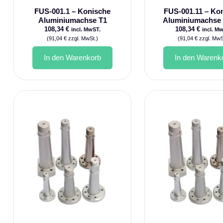
FUS-001.1 – Konische
FUS-001.11 – Ko
Aluminiumachse T1
Aluminiumachse
108,34
€
108,34
€
incl. MwST.
incl. M
(
91,04
€
zzgl. MwSt.)
(
91,04
€
zzgl. MwS
In den Warenkorb
In den Warenk