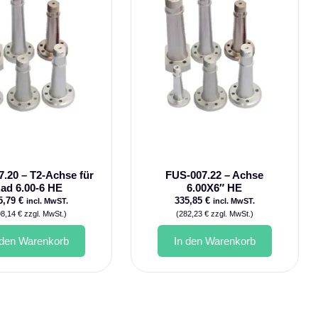
.20 – T2-Achse für
FUS-007.22 – Achse
ad 6.00-6 HE
6.00X6″ HE
5,79
€
335,85
€
incl. MwST.
incl. MwST.
98,14
€
zzgl. MwSt.)
(
282,23
€
zzgl. MwSt.)
 den Warenkorb
In den Warenkorb