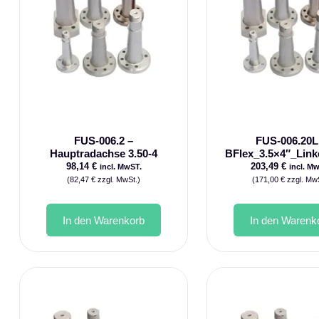
FUS-006.2 –
FUS-006.20L
Hauptradachse 3.50-4
BFlex_3.5×4″_Link
98,14
€
203,49
€
incl. MwST.
incl. M
(
82,47
€
zzgl. MwSt.)
(
171,00
€
zzgl. MwS
In den Warenkorb
In den Warenk