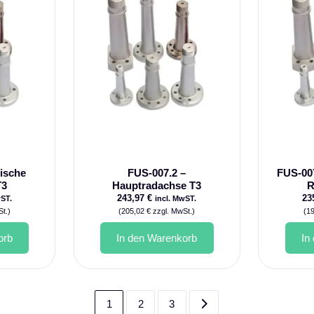
ische
FUS-007.2 –
FUS-007
T3
Hauptradachse T3
R
243,97
€
23
wST.
incl. MwST.
t.)
(
205,02
€
zzgl. MwSt.)
(
1
orb
In den Warenkorb
In
1
2
3