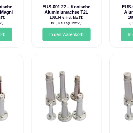
nische
FUS-001.22 – Konische
FUS-
 Magni
Aluminiumachse T2L
Alu
108,34
€
10
wST.
incl. MwST.
t.)
(
91,04
€
zzgl. MwSt.)
(
9
orb
In den Warenkorb
In