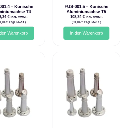
001.4 – Konische
FUS-001.5 – Konische
miniumachse T4
Aluminiumachse T5
8,34
€
108,34
€
incl. MwST.
incl. MwST.
1,04
€
zzgl. MwSt.)
(
91,04
€
zzgl. MwSt.)
 den Warenkorb
In den Warenkorb