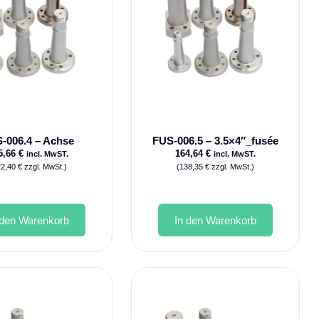
-006.4 – Achse
FUS-006.5 – 3.5×4″_fusée
5,66
€
164,64
€
incl. MwST.
incl. MwST.
22,40
€
zzgl. MwSt.)
(
138,35
€
zzgl. MwSt.)
 den Warenkorb
In den Warenkorb