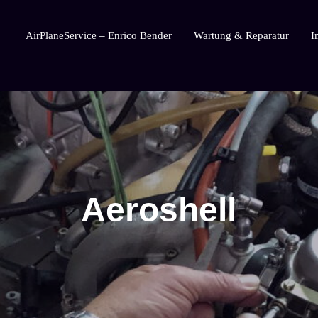
AirPlaneService – Enrico Bender
Wartung & Reparatur
I
AirPlaneService
Aeroshell