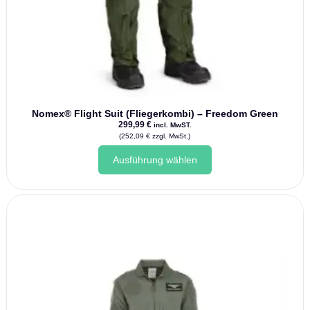
Nomex® Flight Suit (Fliegerkombi) – Freedom Green
299,99
€
incl. MwST.
(
252,09
€
zzgl. MwSt.)
Dieses
Ausführung wählen
Produkt
weist
mehrere
Varianten
auf.
Die
Optionen
können
auf
der
Produktseite
gewählt