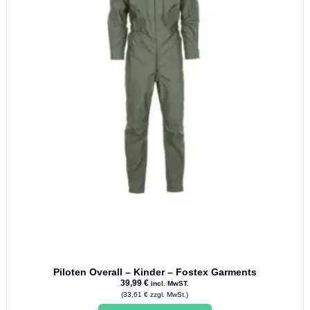
werden
Piloten Overall – Kinder – Fostex Garments
39,99
€
incl. MwST.
(
33,61
€
zzgl. MwSt.)
Dieses