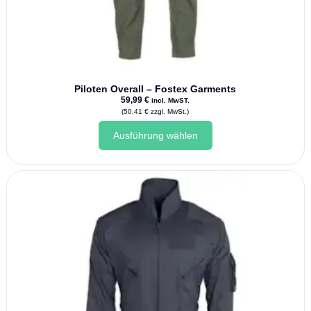
Piloten Overall – Fostex Garments
59,99
€
incl. MwST.
(
50,41
€
zzgl. MwSt.)
Dieses
Ausführung wählen
Produkt
weist
mehrere
Varianten
auf.
Die
Optionen
können
auf
der
Produktseite
gewählt
werden