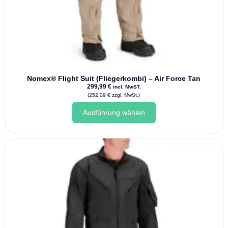
Nomex® Flight Suit (Fliegerkombi) – Air Force Tan
299,99
€
incl. MwST.
(
252,09
€
zzgl. MwSt.)
Dieses
Ausführung wählen
Produkt
weist
mehrere
Varianten
auf.
Die
Optionen
können
auf
der
Produktseite
gewählt