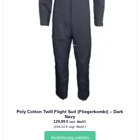
Poly Cotton Twill Flight Suit (Fliegerkombi) – Dark
Navy
129,99
€
incl. MwST.
(
109,24
€
zzgl. MwSt.)
Dieses
Ausführung wählen
Produkt