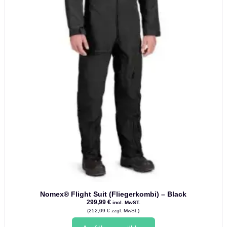
werden
Nomex® Flight Suit (Fliegerkombi) – Black
299,99
€
incl. MwST.
(
252,09
€
zzgl. MwSt.)
Dieses