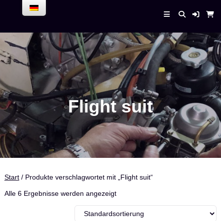
Skip
to
Enrico Bender –
content
AirPlaneService
Flight suit
Start
/ Produkte verschlagwortet mit „Flight suit“
Alle 6 Ergebnisse werden angezeigt