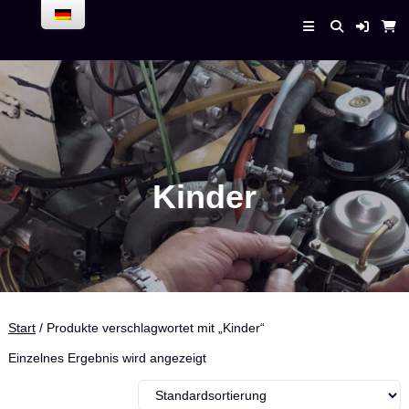
Skip
to
Enrico Bender –
content
AirPlaneService
Kinder
Start
/ Produkte verschlagwortet mit „Kinder“
Einzelnes Ergebnis wird angezeigt