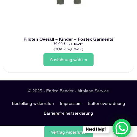
Piloten Overall – Kinder – Fostex Garments
39,99
€
incl. MwST.
(
33,61
€
zzgl. MwSt.)
Dieses
Ausführung wählen
Produkt
weist
mehrere
Varianten
auf.
Die
© 2025 - Enrico Bender - Airplane Service
Optionen
können
Bestellung widerrufen
Impressum
Batterieverordnung
auf
Barrierefreiheitserklärung
der
Produktseite
gewählt
Need Help?
werden
Vertrag widerrufen