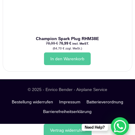
Champion Spark Plug RHM38E
Ursprünglicher
Aktueller
78,99
€
76,99
€
incl. MwST.
Preis
Preis
(
64,70
€
zzgl. MwSt.)
war:
ist:
78,99 €
76,99 €.
In den Warenkorb
© 2025 - Enrico Bender - Airplane Service
Bestellung widerrufen
Impressum
Batterieverordnung
Barrierefreiheitserklärung
Need Help?
Vertrag widerrufen