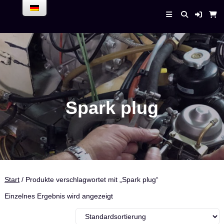
Skip
to
Enrico Bender –
content
AirPlaneService
Spark plug
Start
/ Produkte verschlagwortet mit „Spark plug“
Einzelnes Ergebnis wird angezeigt