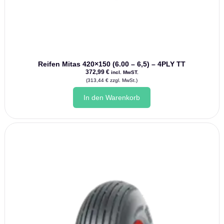
Reifen Mitas 420×150 (6.00 – 6,5) – 4PLY TT
372,99
€
incl. MwST.
(
313,44
€
zzgl. MwSt.)
In den Warenkorb