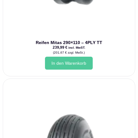
Reifen Mitas 290×110 – 4PLY TT
239,99
€
incl. MwST.
(
201,67
€
zzgl. MwSt.)
In den Warenkorb