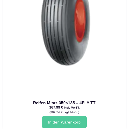
Reifen Mitas 350×135 – 4PLY TT
367,99
€
incl. MwST.
(
309,24
€
zzgl. MwSt.)
In den Warenkorb