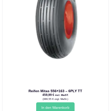
Reifen Mitas 556×163 – 6PLY TT
459,99
€
incl. MwST.
(
386,55
€
zzgl. MwSt.)
In den Warenkorb