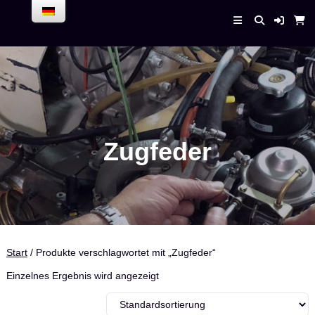
Skip
to
Enrico Bender –
content
AirPlaneService
Zugfeder
Start
/ Produkte verschlagwortet mit „Zugfeder“
Einzelnes Ergebnis wird angezeigt