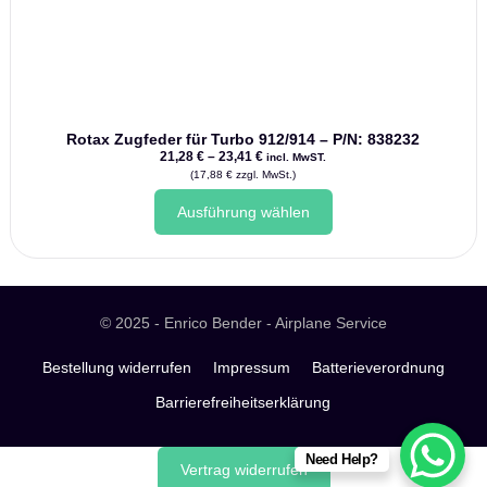
Rotax Zugfeder für Turbo 912/914 – P/N: 838232
Preisspanne:
21,28
€
–
23,41
€
incl. MwST.
21,28 €
(
17,88
€
zzgl. MwSt.)
bis
Dieses
23,41 €
Ausführung wählen
Produkt
weist
mehrere
Varianten
auf.
Die
© 2025 - Enrico Bender - Airplane Service
Optionen
können
Bestellung widerrufen
Impressum
Batterieverordnung
auf
Barrierefreiheitserklärung
der
Produktseite
gewählt
Need Help?
werden
Vertrag widerrufen