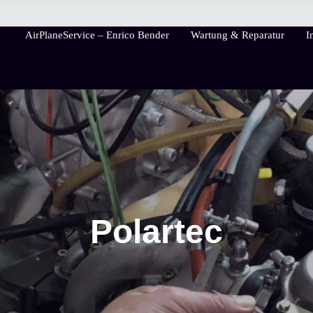
AirPlaneService – Enrico Bender
Wartung & Reparatur
I
AirPlaneService
Polartec