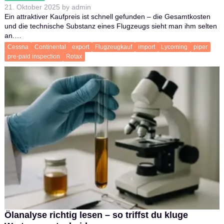
21. Oktober 2025
by
admin
Ein attraktiver Kaufpreis ist schnell gefunden – die Gesamtkosten
und die technische Substanz eines Flugzeugs sieht man ihm selten
an.…
Cessna
Continental
export
Flugzeugkauf
import
Lycoming
piper
pre-paid inspection
Rotax
Ölanalyse richtig lesen – so triffst du kluge