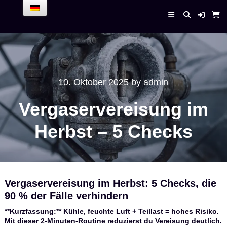
Skip
to
Enrico Bender –
content
AirPlaneService
10. Oktober 2025
by
admin
Vergaservereisung im
Herbst – 5 Checks
Vergaservereisung im Herbst: 5 Checks, die
90 % der Fälle verhindern
**Kurzfassung:** Kühle, feuchte Luft + Teillast = hohes Risiko.
Mit dieser 2‑Minuten‑Routine reduzierst du Vereisung deutlich.