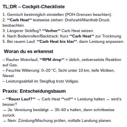
TL;DR – Cockpit‑Checkliste
1. Gemisch bestmöglich einstellen (POH‑Grenzen beachten).
2. **
Carb Heat
** testweise ziehen: Drehzahl/Manifold‑Druck
beobachten.
3. Längerer Sinkflug? **
Vorher
** Carb Heat setzen.
4. Nach Bodenrollen/Backtrack: Kurz **
Carb Heat
** zur Trocknung.
5. Bei rauem Lauf: **
Carb Heat bis klar
**, dann Leistung anpassen.
Woran du es erkennst
– Rauher Motorlauf, **
RPM drop
** > üblich, zeitversetzte Reaktion
auf Gas.
– Feuchte Witterung: 0–20 °C, Sicht unter 10 km, tiefe Wolken,
Niesel.
– Leistungsabfall im Steigflug trotz Vollgas.
Praxis: Entscheidungsbaum
– **
Rauer Lauf?
** → Carb Heat **voll** + Leistung halten → wird’s
besser?
→ Ja: Vereisung bestätigt → 30–60 s halten, dann schrittweise
zurück.
→ Nein: Zündung/Mischung prüfen, notfalls Landung planen.