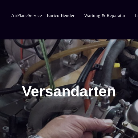
AirPlaneService – Enrico Bender
Wartung & Reparatur
I
AirPlaneService
Versandarten