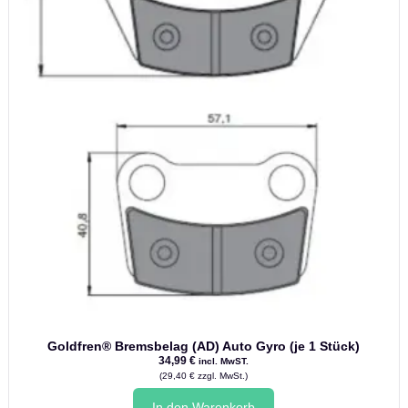
Goldfren® Bremsbelag (AD) Auto Gyro (je 1 Stück)
34,99
€
incl. MwST.
(
29,40
€
zzgl. MwSt.)
In den Warenkorb