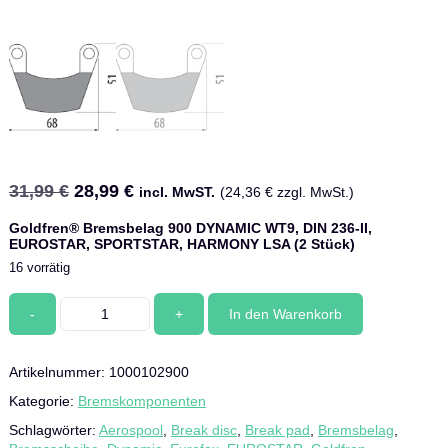
Ursprünglicher
Aktueller
31,99
€
28,99
€
incl. MwST.
(
24,36
€
zzgl. MwSt.)
Preis
Preis
Goldfren® Bremsbelag 900 DYNAMIC WT9, DIN 236-II,
war:
ist:
EUROSTAR, SPORTSTAR, HARMONY LSA (2 Stück)
31,99 €
28,99 €.
16 vorrätig
Goldfren®
In den Warenkorb
Bremsbelag
900
DYNAMIC
Artikelnummer:
1000102900
WT9,
DIN
Kategorie:
Bremskomponenten
236-
Schlagwörter:
Aerospool
,
Break disc
,
Break pad
,
Bremsbelag
,
II,