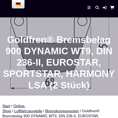
Skip
to
Enrico Bender –
content
AirPlaneService
Goldfren® Bremsbelag
900 DYNAMIC WT9, DIN
236-II, EUROSTAR,
SPORTSTAR, HARMONY
LSA (2 Stück)
Start
/
Online-
Shop
/
Luftfahrzeugteile
/
Bremskomponenten
/ Goldfren®
Bremsbelag 900 DYNAMIC WT9, DIN 236-II, EUROSTAR,