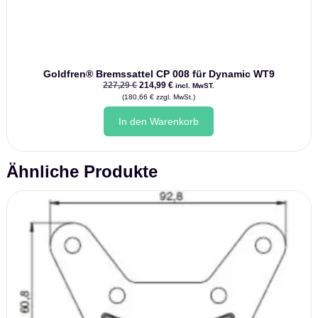
Goldfren® Bremssattel CP 008 für Dynamic WT9
Ursprünglicher
Aktueller
227,29
€
214,99
€
incl. MwST.
Preis
Preis
(
180,66
€
zzgl. MwSt.)
war:
ist:
227,29 €
214,99 €.
In den Warenkorb
Ähnliche Produkte