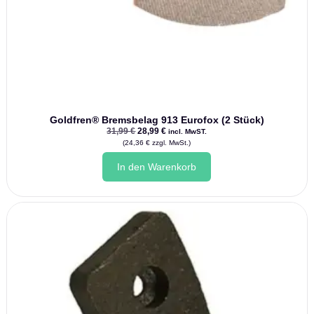
Goldfren® Bremsbelag 913 Eurofox (2 Stück)
Ursprünglicher
Aktueller
31,99
€
28,99
€
incl. MwST.
Preis
Preis
(
24,36
€
zzgl. MwSt.)
war:
ist:
31,99 €
28,99 €.
In den Warenkorb