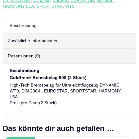
Bremsscheibe
,
Dynamic
,
Eurofox
,
EUROSTAR
,
Goldfren
,
EUROSTAR,
HARMONY LSA
,
SPORTSTAR
,
WT9
SPORTSTAR,
HARMONY
LSA
(2
Beschreibung
Stück)
Menge
Zusätzliche Informationen
Rezensionen (0)
Beschreibung
Goldfren® Bremsbelag 900 (2 Stück)
High-Tech Bremsbelag für Ultraleichtflugzeug DYNAMIC
WT9, DIN 236-II, EUROSTAR, SPORTSTAR, HARMONY
LSA.
Preis pro Paar (2 Stück)
Das könnte dir auch gefallen …