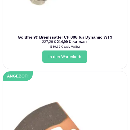
Goldfren® Bremssattel CP 008 für Dynamic WT9
Ursprünglicher
Aktueller
227,29
€
214,99
€
incl. MwST.
Preis
Preis
(
180,66
€
zzgl. MwSt.)
war:
ist:
227,29 €
214,99 €.
In den Warenkorb
ANGEBOT!