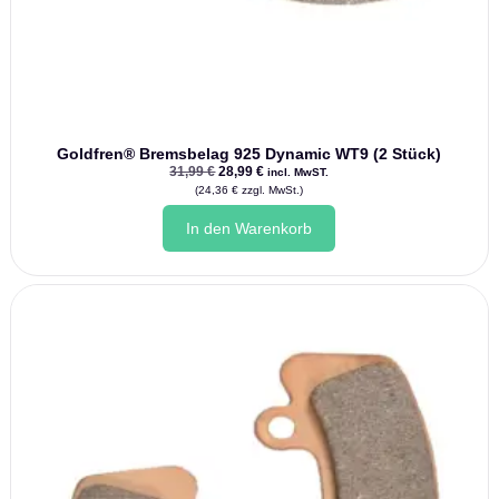
Goldfren® Bremsbelag 925 Dynamic WT9 (2 Stück)
Ursprünglicher
Aktueller
31,99
€
28,99
€
incl. MwST.
Preis
Preis
(
24,36
€
zzgl. MwSt.)
war:
ist:
31,99 €
28,99 €.
In den Warenkorb