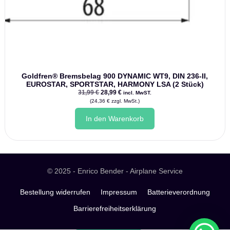
Goldfren® Bremsbelag 900 DYNAMIC WT9, DIN 236-II,
EUROSTAR, SPORTSTAR, HARMONY LSA (2 Stück)
Ursprünglicher
Aktueller
31,99
€
28,99
€
incl. MwST.
Preis
Preis
(
24,36
€
zzgl. MwSt.)
war:
ist:
31,99 €
28,99 €.
In den Warenkorb
© 2025 - Enrico Bender - Airplane Service
Bestellung widerrufen
Impressum
Batterieverordnung
Barrierefreiheitserklärung