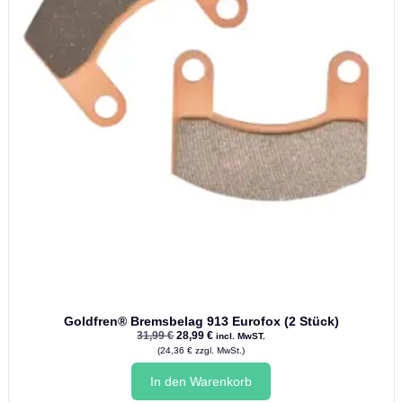
Goldfren® Bremsbelag 913 Eurofox (2 Stück)
Ursprünglicher
Aktueller
31,99
€
28,99
€
incl. MwST.
Preis
Preis
(
24,36
€
zzgl. MwSt.)
war:
ist:
31,99 €
28,99 €.
In den Warenkorb