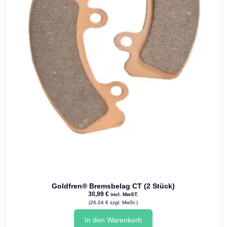
Goldfren® Bremsbelag CT (2 Stück)
30,99
€
incl. MwST.
(
26,04
€
zzgl. MwSt.)
In den Warenkorb