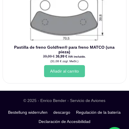
Pastilla de freno Goldfren® para freno MATCO (una
pieza)
El
El
39,99
€
36,99
€
IVA incluido.
precio
precio
(
31,08
€
zzgl. MwSt.)
era
real
original:
es:
Añadir al carrito
39,99
36,99
€.
€.
© 2025 - Enrico Bender - Servicio de Aviones
Bestellung widerrufen
descargo
Regulación de la batería
Declaración de Accesibilidad