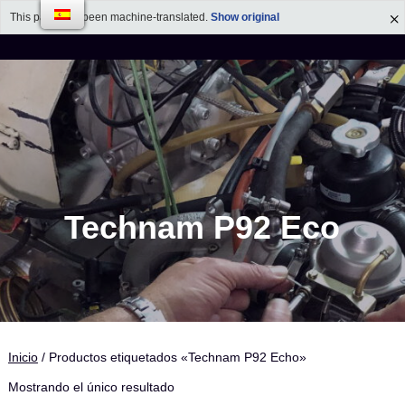
This page has been machine-translated.
Show original
Enrico Bender -
Saltar
al
AirPlaneService
contenido
Technam P92 Eco
Inicio
/ Productos etiquetados «Technam P92 Echo»
Mostrando el único resultado