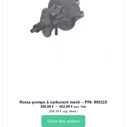
produit
Rotax pompe à carburant mech – P/N: 893115
Plage
366,99
€
–
402,99
€
Incl. TVA.
de
(
308,39
€
zzgl. MwSt.)
prix
Ce
:
Choix des options
produit
366,99