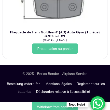
Plaquette de frein Goldfren® (AD) Auto Gyro (1 pièce)
34,99
€
Incl. TVA.
(
29,40
€
zzgl. MwSt.)
Présentation au panier
© 2025 - Enrico Bender - Airplane Service
Bestellung widerrufen
Mentions légales
Règlement sur les
batteries
Déclaration relative à l’accessibilité
Need Help?
Withdraw from contract